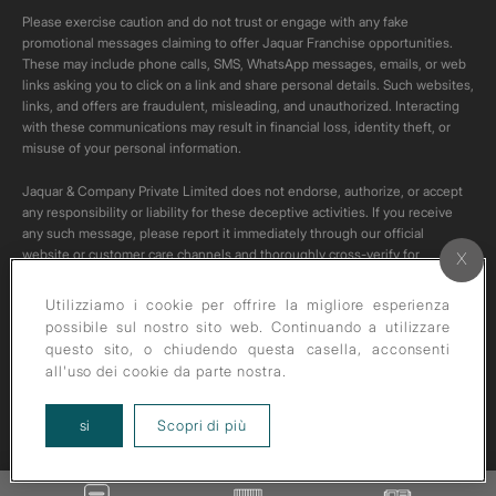
Please exercise caution and do not trust or engage with any fake
promotional messages claiming to offer Jaquar Franchise opportunities.
These may include phone calls, SMS, WhatsApp messages, emails, or web
links asking you to click on a link and share personal details. Such websites,
links, and offers are fraudulent, misleading, and unauthorized. Interacting
with these communications may result in financial loss, identity theft, or
misuse of your personal information.
Jaquar & Company Private Limited does not endorse, authorize, or accept
any responsibility or liability for these deceptive activities. If you receive
any such message, please report it immediately through our official
website or customer care channels and thoroughly cross-verify for
authenticity of any such communication.
Utilizziamo i cookie per offrire la migliore esperienza
All content on this channel is original. Please do not download or re-upload
possibile sul nostro sito web. Continuando a utilizzare
these videos to your personal accounts,as it is strictly prohibited under
questo sito, o chiudendo questa casella, acconsenti
copyright law.
all'uso dei cookie da parte nostra.
about our privacy policy
si
Scopri di più