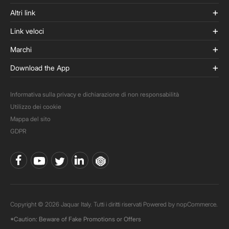
Altri link
Link veloci
Marchi
Download the App
Informativa sulla privacy e dichiarazione di non responsabilità
Utilizzo dei cookie
Mappa del sito
GDPR
Copyright © 2026 Jaquar Italy. Tutti i diritti riservati Powered by
nopCommerce.
*Caution: Beware of Fake Promotions or Offers