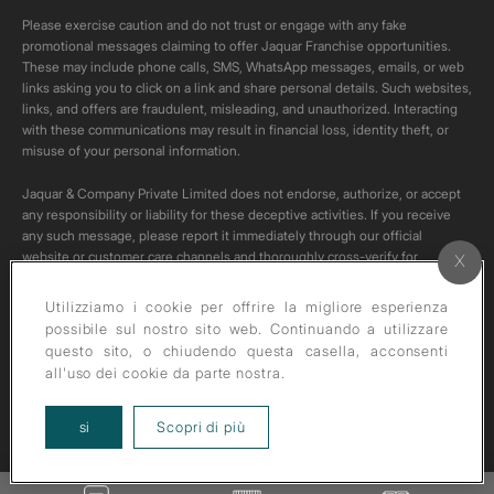
Please exercise caution and do not trust or engage with any fake
promotional messages claiming to offer Jaquar Franchise opportunities.
These may include phone calls, SMS, WhatsApp messages, emails, or web
links asking you to click on a link and share personal details. Such websites,
links, and offers are fraudulent, misleading, and unauthorized. Interacting
with these communications may result in financial loss, identity theft, or
misuse of your personal information.
Jaquar & Company Private Limited does not endorse, authorize, or accept
any responsibility or liability for these deceptive activities. If you receive
any such message, please report it immediately through our official
website or customer care channels and thoroughly cross-verify for
authenticity of any such communication.
Utilizziamo i cookie per offrire la migliore esperienza
All content on this channel is original. Please do not download or re-upload
possibile sul nostro sito web. Continuando a utilizzare
these videos to your personal accounts,as it is strictly prohibited under
questo sito, o chiudendo questa casella, acconsenti
copyright law.
all'uso dei cookie da parte nostra.
about our privacy policy
si
Scopri di più