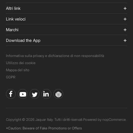
Altri link
Link veloci
Marchi
Download the App
Informativa sulla privacy e dichiarazione di non responsabilità
Utilizzo dei cookie
Mappa del sito
GDPR
Copyright © 2026 Jaquar Italy. Tutti i diritti riservati Powered by
nopCommerce.
*Caution: Beware of Fake Promotions or Offers