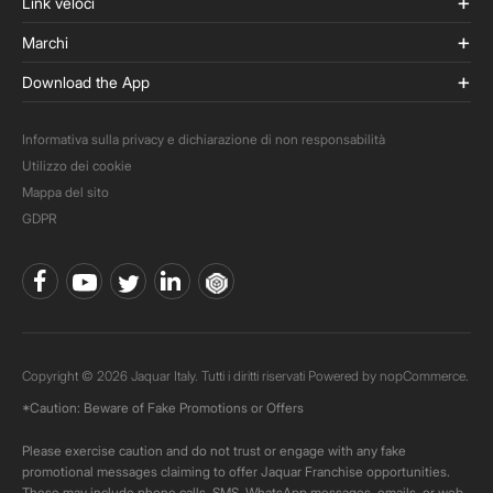
Link veloci
Marchi
Download the App
Informativa sulla privacy e dichiarazione di non responsabilità
Utilizzo dei cookie
Mappa del sito
GDPR
Copyright © 2026 Jaquar Italy. Tutti i diritti riservati Powered by
nopCommerce.
*Caution: Beware of Fake Promotions or Offers
Please exercise caution and do not trust or engage with any fake
promotional messages claiming to offer Jaquar Franchise opportunities.
These may include phone calls, SMS, WhatsApp messages, emails, or web