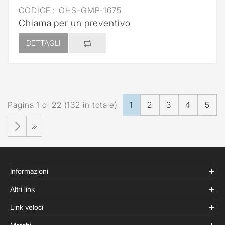
CODICE :
OHS-GMP-1675
Chiama per un preventivo
DETTAGLI
Pagina 1 di 22 (132 in totale)
1
2
3
4
5
Informazioni
Altri link
Link veloci