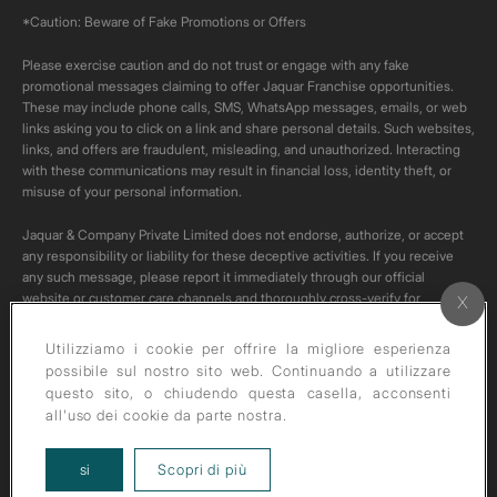
*Caution: Beware of Fake Promotions or Offers
Please exercise caution and do not trust or engage with any fake
promotional messages claiming to offer Jaquar Franchise opportunities.
These may include phone calls, SMS, WhatsApp messages, emails, or web
links asking you to click on a link and share personal details. Such websites,
links, and offers are fraudulent, misleading, and unauthorized. Interacting
with these communications may result in financial loss, identity theft, or
misuse of your personal information.
Jaquar & Company Private Limited does not endorse, authorize, or accept
any responsibility or liability for these deceptive activities. If you receive
any such message, please report it immediately through our official
website or customer care channels and thoroughly cross-verify for
authenticity of any such communication.
Utilizziamo i cookie per offrire la migliore esperienza
All content on this channel is original. Please do not download or re-upload
possibile sul nostro sito web. Continuando a utilizzare
these videos to your personal accounts,as it is strictly prohibited under
questo sito, o chiudendo questa casella, acconsenti
copyright law.
all'uso dei cookie da parte nostra.
about our privacy policy
si
Scopri di più