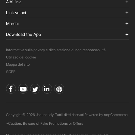
Altri link
Link veloci
Marchi
Download the App
Informativa sulla privacy e dichiarazione di non responsabilità
Utilizzo dei cookie
Mappa del sito
GDPR
Copyright © 2026 Jaquar Italy. Tutti i diritti riservati Powered by
nopCommerce.
*Caution: Beware of Fake Promotions or Offers