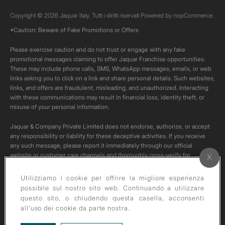
Copyright © 2026 Jaquar Italy. Tutti i diritti riservati Powered by
nopCommerce.
*Caution: Beware of Fake Promotions or Offers
Please exercise caution and do not trust or engage with any fake
promotional messages claiming to offer Jaquar Franchise opportunities.
These may include phone calls, SMS, WhatsApp messages, emails, or web
links asking you to click on a link and share personal details. Such websites,
links, and offers are fraudulent, misleading, and unauthorized. Interacting
with these communications may result in financial loss, identity theft, or
misuse of your personal information.
Jaquar & Company Private Limited does not endorse, authorize, or accept
any responsibility or liability for these deceptive activities. If you receive
any such message, please report it immediately through our official
website or customer care channels and thoroughly cross-verify for
authenticity of any such communication.
Utilizziamo i cookie per offrire la migliore esperienza
All content on this channel is original. Please do not download or re-upload
possibile sul nostro sito web. Continuando a utilizzare
these videos to your personal accounts,as it is strictly prohibited under
questo sito, o chiudendo questa casella, acconsenti
copyright law.
all'uso dei cookie da parte nostra.