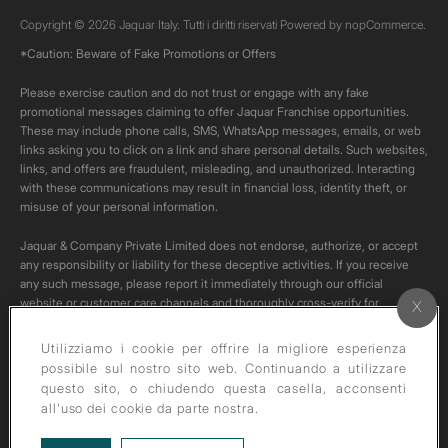
Copyright © 2026 Jaquar Italy. Tutti i diritti riservati Powered by
nopCommerce.
*Caution: Beware of Fake Promotions or Offers
Please exercise caution and do not trust or engage with any fake
promotional messages claiming to offer Jaquar Franchise opportunities.
These may include phone calls, SMS, WhatsApp messages, emails, or web
links asking you to click on a link and share personal details. Such websites,
links, and offers are fraudulent, misleading, and unauthorized. Interacting
with these communications may result in financial loss, identity theft, or
misuse of your personal information.
Jaquar & Company Private Limited does not endorse, authorize, or accept
any responsibility or liability for these deceptive activities. If you receive
any such message, please report it immediately through our official
website or customer care channels and thoroughly cross-verify for
authenticity of any such communication.
Utilizziamo i cookie per offrire la migliore esperienza
All content on this channel is original. Please do not download or re-upload
possibile sul nostro sito web. Continuando a utilizzare
these videos to your personal accounts,as it is strictly prohibited under
questo sito, o chiudendo questa casella, acconsenti
copyright law.
all'uso dei cookie da parte nostra.