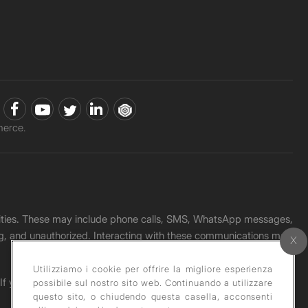
erce.
unities. These may include phone calls, SMS, WhatsApp messages,
ading, and unauthorized. Interacting with these communications may
Utilizziamo i cookie per offrire la migliore esperienza
. If you receive any such message, please report it immediately
possibile sul nostro sito web. Continuando a utilizzare
questo sito, o chiudendo questa casella, acconsenti