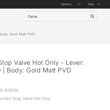
Italy
 Body: Gold Matt PVD
op Valve Hot Only - Lever:
 | Body: Gold Matt PVD
G-91809L
nted Stop Valve Hot Only