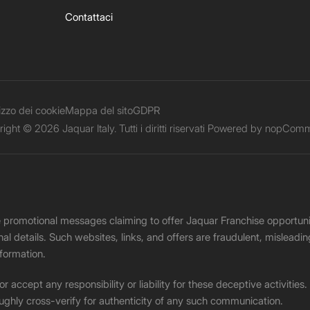
Contattaci
lizzo dei cookie
Mappa del sito
GDPR
ight © 2026 Jaquar Italy. Tutti i diritti riservati Powered by
nopComm
ke promotional messages claiming to offer Jaquar Franchise opport
onal details. Such websites, links, and offers are fraudulent, misle
nformation.
accept any responsibility or liability for these deceptive activities
ughly cross-verify for authenticity of any such communication.