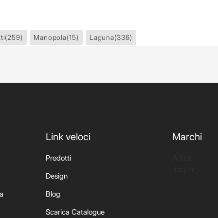
ti
(259)
Manopola
(15)
Laguna
(336)
Link veloci
Marchi
Artize
Prodotti
Jaquar
Design
ia
Blog
Scarica Catalogue