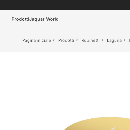
Prodotti
Jaquar World
Rubinetti
Le spa
Pagina iniziale
Prodotti
Rubinetti
Laguna
Sanitari Bagno
Saune - Finlandese e Infrarossi
Docce
Soluzioni per il vapore
Sistema di Risciacquo
Pannello Doccia
Vasche Idromassaggio
Accessori bagno
Vasca Bagno