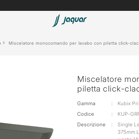
e
Miscelatore monocomando per lavabo con piletta click-clack
Miscelatore mo
piletta click-cla
Gamma
:
Kubix Pr
Codice
:
KUP-GR
Descrizione
:
Single L
375mm Lo