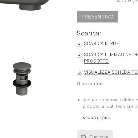
waste (
PREVENTIVO
Scarica:
SCARICA IL PDF
SCARICA L'IMMAGINE D
PRODOTTO
VISUALIZZA SCHEDA T
Disclaimer:
Jaquar si riserva il diritt
prodotti, ai dati tecnici e
scopri di più...
Confronta