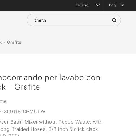
Italy
 - Grafite
nocomando per lavabo con
ck - Grafite
ime
F-35011B10PMCLW
ever Basin Mixer without Popup Waste, with
ng Braided Hoses, 3/8 Inch & click clack