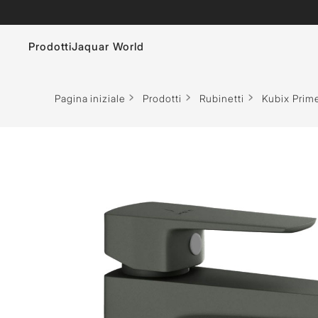
Prodotti
Jaquar World
Rubinetti
Le spa
Pagina iniziale
Prodotti
Rubinetti
Kubix Prim
Sanitari Bagno
Saune - Finlandese e Infrarossi
Docce
Soluzioni per il vapore
Sistema di Risciacquo
Pannello Doccia
Vasche Idromassaggio
Accessori bagno
Vasca Bagno