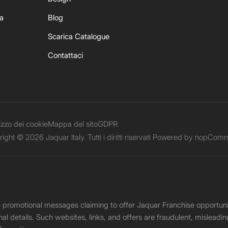
ia
Blog
Scarica Catalogue
Contattaci
lizzo dei cookie
Mappa del sito
GDPR
ight © 2026 Jaquar Italy. Tutti i diritti riservati Powered by
nopComm
ke promotional messages claiming to offer Jaquar Franchise opport
onal details. Such websites, links, and offers are fraudulent, misle