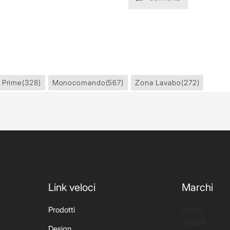
 Prime
(328)
Monocomando
(567)
Zona Lavabo
(272)
Link veloci
Marchi
Artize
Prodotti
Jaquar
Design