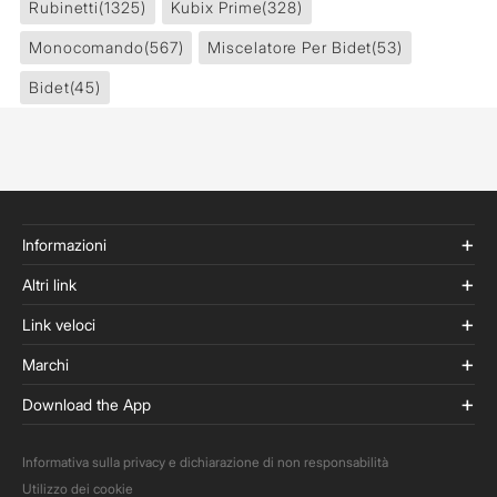
Rubinetti
(1325)
Kubix Prime
(328)
Monocomando
(567)
Miscelatore Per Bidet
(53)
Bidet
(45)
Informazioni
Altri link
Link veloci
Marchi
Download the App
Informativa sulla privacy e dichiarazione di non responsabilità
Utilizzo dei cookie