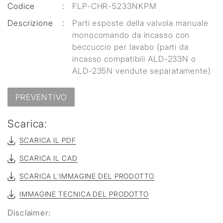
Codice
:
FLP-CHR-5233NKPM
Descrizione
:
Parti esposte della valvola manuale
monocomando da incasso con
beccuccio per lavabo (parti da
incasso compatibili ALD-233N o
ALD-235N vendute separatamente)
PREVENTIVO
Scarica:
SCARICA IL PDF
SCARICA IL CAD
SCARICA L'IMMAGINE DEL PRODOTTO
IMMAGINE TECNICA DEL PRODOTTO
Disclaimer: