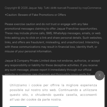
Copyright © 2026 Jaquar Italy. Tutti i diritti riservati Powered by
nopCommerce.
*Caution: Beware of Fake Promotions or Offers
Please exercise caution and do not trust or engage with any fake
promotional messages claiming to offer Jaquar Franchise opportunities.
These may include phone calls, SMS, WhatsApp messages, emails, or web
links asking you to click on a link and share personal details. Such websites,
links, and offers are fraudulent, misleading, and unauthorized. Interacting
with these communications may result in financial loss, identity theft, or
misuse of your personal information.
Jaquar & Company Private Limited does not endorse, authorize, or accept
any responsibility or liability for these deceptive activities. If you receive
any such message, please report it immediately through our official
website or customer care channels and thoroughly cross-verify for
authenticity of any such communication.
Utilizziamo i cookie per offrire la migliore esperienza
All content on this channel is original. Please do not download or re-upload
possibile sul nostro sito web. Continuando a utilizzare
these videos to your personal accounts,as it is strictly prohibited under
questo sito, o chiudendo questa casella, acconsenti
copyright law.
all'uso dei cookie da parte nostra.