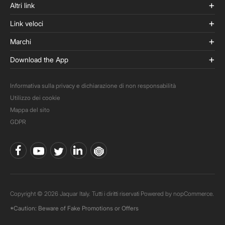
Altri link
Link veloci
Marchi
Download the App
Informativa sulla privacy e dichiarazione di non responsabilità
Utilizzo dei cookie
Mappa del sito
GDPR
Copyright © 2026 Jaquar Italy. Tutti i diritti riservati Powered by
nopCommerce.
*Caution: Beware of Fake Promotions or Offers