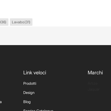
336)
Lavabo
(31)
Link veloci
Marchi
Artize
Prodotti
Jaquar
Design
ia
Blog
Scarica Catalogue