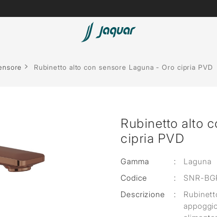
Sensore
Rubinetto alto con sensore Laguna - Oro cipria PVD
Rubinetto alto 
cipria PVD
Gamma
:
Laguna
Codice
:
SNR-BG
Descrizione
:
Rubinett
appoggio 