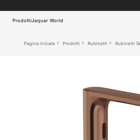
Prodotti
Jaquar World
Rubinetti
Le spa
Pagina iniziale
Prodotti
Rubinetti
Rubinetti 
Sanitari Bagno
Saune - Finlandese e Infrarossi
Docce
Soluzioni per il vapore
Sistema di Risciacquo
Pannello Doccia
Vasche Idromassaggio
Accessori bagno
Vasca Bagno