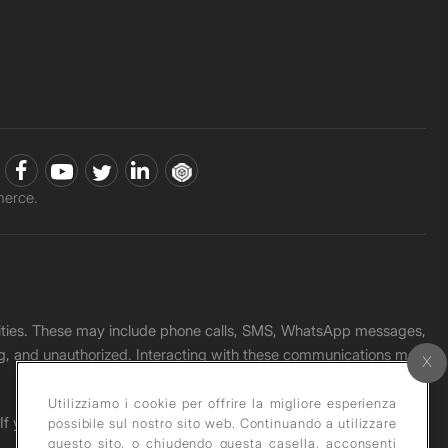
erce.
unities. These may include phone calls, SMS, WhatsApp messages,
ading, and unauthorized. Interacting with these communications may
Utilizziamo i cookie per offrire la migliore esperienza
. If you receive any such message, please report it immediately
possibile sul nostro sito web. Continuando a utilizzare
questo sito, o chiudendo questa casella, acconsenti