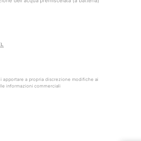
zione dell'acqua premiscelata (a batteria)
EL
o di apportare a propria discrezione modifiche ai
 alle informazioni commerciali