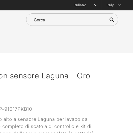
Italy
con sensore Laguna - Oro
P-91017PKB10
o alto a sensore Laguna per lavabo da
completo di scatola di controllo e kit di