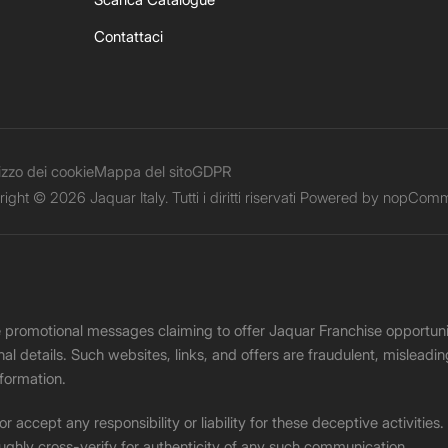
Contattaci
lizzo dei cookie
Mappa del sito
GDPR
ight © 2026 Jaquar Italy. Tutti i diritti riservati Powered by
nopComm
ke promotional messages claiming to offer Jaquar Franchise opport
onal details. Such websites, links, and offers are fraudulent, misle
nformation.
accept any responsibility or liability for these deceptive activities
ughly cross-verify for authenticity of any such communication.