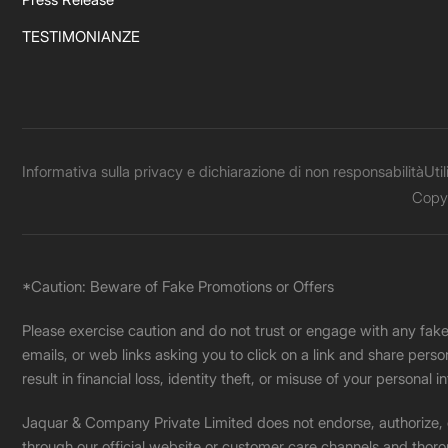
TESTIMONIANZE
Informativa sulla privacy e dichiarazione di non responsabilità
Uti
Copyr
*Caution: Beware of Fake Promotions or Offers
Please exercise caution and do not trust or engage with any fa
emails, or web links asking you to click on a link and share pers
result in financial loss, identity theft, or misuse of your personal i
Jaquar & Company Private Limited does not endorse, authorize, or 
through our official website or customer care channels and thoro