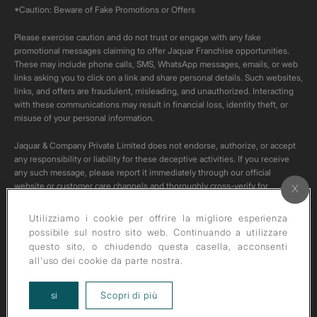
*Caution: Beware of Fake Promotions or Offers
Please exercise caution and do not trust or engage with any fake
promotional messages claiming to offer Jaquar Franchise opportunities.
These may include phone calls, SMS, WhatsApp messages, emails, or web
links asking you to click on a link and share personal details. Such websites,
links, and offers are fraudulent, misleading, and unauthorized. Interacting
with these communications may result in financial loss, identity theft, or
misuse of your personal information.
Jaquar & Company Private Limited does not endorse, authorize, or accept
any responsibility or liability for these deceptive activities. If you receive
any such message, please report it immediately through our official
website or customer care channels and thoroughly cross-verify for
authenticity of any such communication.
Utilizziamo i cookie per offrire la migliore esperienza
All content on this channel is original. Please do not download or re-upload
possibile sul nostro sito web. Continuando a utilizzare
these videos to your personal accounts,as it is strictly prohibited under
questo sito, o chiudendo questa casella, acconsenti
copyright law.
all'uso dei cookie da parte nostra.
about our privacy policy
si
Scopri di più