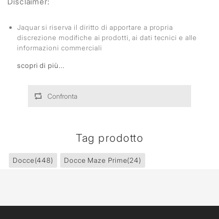
Disclaimer:
Jaquar si riserva il diritto di apportare a propria
discrezione modifiche ai prodotti, ai dati tecnici e alle
informazioni commerciali
scopri di più...
Confronta
Tag prodotto
Docce
(448)
Docce Maze Prime
(24)