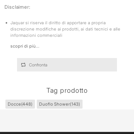
Disclaimer:
Jaquar si riserva il diritto di apportare a propria
discrezione modifiche ai prodotti, ai dati tecnici e alle
informazioni commerciali
scopri di più...
Confronta
Tag prodotto
Docce
(448)
Duoflo Shower
(143)