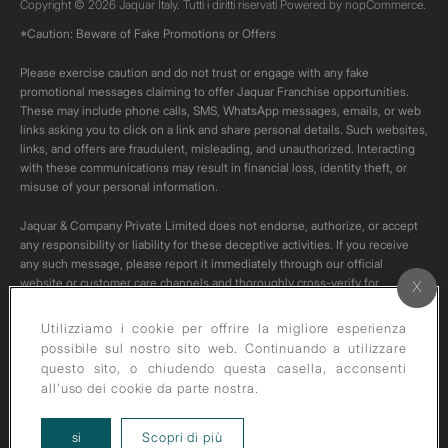
Copyright © 2026 Jaquar Italy. Tutti i diritti riservati Powered by
nopCommerce.
*Caution: Beware of Fake Promotions or Offers
Please exercise caution and do not trust or engage with any fake
promotional messages claiming to offer Jaquar Franchise opportunities.
These may include phone calls, SMS, WhatsApp messages, emails, or web
links asking you to click on a link and share personal details. Such websites,
links, and offers are fraudulent, misleading, and unauthorized. Interacting
with these communications may result in financial loss, identity theft, or
misuse of your personal information.
Jaquar & Company Private Limited does not endorse, authorize, or accept
any responsibility or liability for these deceptive activities. If you receive
any such message, please report it immediately through our official
website or customer care channels and thoroughly cross-verify for
authenticity of any such communication.
Utilizziamo i cookie per offrire la migliore esperienza
All content on this channel is original. Please do not download or re-upload
possibile sul nostro sito web. Continuando a utilizzare
these videos to your personal accounts,as it is strictly prohibited under
questo sito, o chiudendo questa casella, acconsenti
copyright law.
all'uso dei cookie da parte nostra.
about our privacy policy
si
Scopri di più